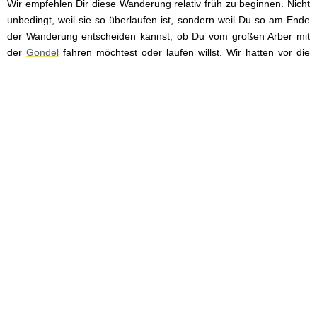
Wir empfehlen Dir diese Wanderung relativ früh zu beginnen. Nicht
unbedingt, weil sie so überlaufen ist, sondern weil Du so am Ende
der Wanderung entscheiden kannst, ob Du vom großen Arber mit
der
Gondel
fahren möchtest oder laufen willst. Wir hatten vor die
Gondel zu nehmen, waren aber zum einen viel zu spät dran und
kamen dann durch die unzähligen Fotostopps noch mehr in
Verzug. Das hieß für uns also noch eine weitere Stunde auf der
Schotterstraße zur Talstation zu laufen – die Aussichten haben das
allerdings wieder wettgemacht.
Tipp: Fahrt mit der Seilbahn
Einfache Fahrt: 12 € pro Erwachsener
Berg- und Talfahrt: 15 € pro Erwachsener
Öffnungszeiten im Sommer: Täglich 9:00 – 16:30 Uhr
Du suchst noch eine Unterkunft im Bayerischen Wald?
Schau
mal hier vorbei. Mit Klick auf das Hotel gelangst Du direkt zu