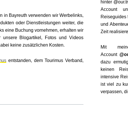
hinter
@our.tr
Account u
n in Bayreuth verwenden wir Werbelinks,
Reiseguides 
odukten oder Dienstleistungen weiter, die
und Abenteue
inks eine Buchung vornehmen, erhalten wir
Zeit realisier
hr unsere Blogartikel, Fotos und Videos
 dabei keine zusätzlichen Kosten.
Mit mein
Account
@ou
mus
entstanden, dem Tourimus Verband,
dazu ermuti
keinen Reis
intensive Re
ist viel zu 
verpassen, di