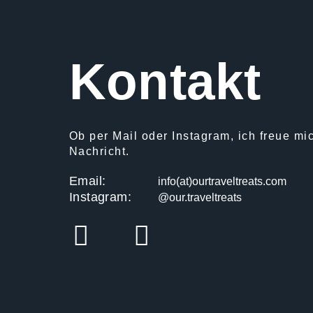
Kontakt
Ob per Mail oder Instagram, ich freue mi
Nachricht.
Email:
info(at)ourtraveltreats.com
Instagram:
@our.traveltreats
I
E
n
n
s
v
t
e