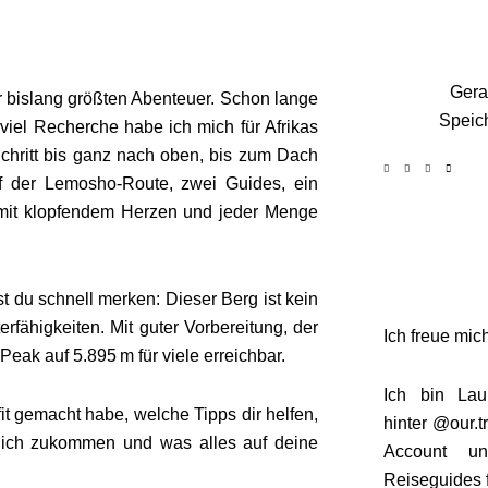
Gera
r bislang größten Abenteuer. Schon lange
Speich
viel Recherche habe ich mich für Afrikas
 Schritt bis ganz nach oben, bis zum Dach
uf der Lemosho-Route, zwei Guides, ein
, mit klopfendem Herzen und jeder Menge
t du schnell merken: Dieser Berg ist kein
rfähigkeiten. Mit guter Vorbereitung, der
Ich freue mich
ak auf 5.895 m für viele erreichbar.
Ich bin Lau
fit gemacht habe, welche Tipps dir helfen,
hinter
@our.tr
dich zukommen und was alles auf deine
Account u
Reiseguides 