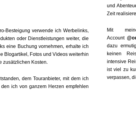
und Abenteue
Zeit realisier
Mit mein
ro-Besteigung
verwende ich Werbelinks,
Account
@ou
odukten oder Dienstleistungen weiter, die
dazu ermuti
inks eine Buchung vornehmen, erhalte ich
keinen Reis
ne Blogartikel, Fotos und Videos weiterhin
intensive Re
ne zusätzlichen Kosten.
ist viel zu 
verpassen, di
tstanden, dem Touranbieter, mit dem ich
 den ich von ganzem Herzen empfehlen