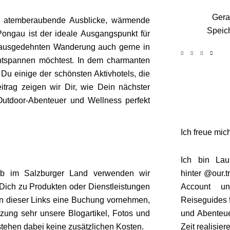
Gera
t, atemberaubende Ausblicke, wärmende
Speich
Pongau ist der ideale Ausgangspunkt für
r ausgedehnten Wanderung auch gerne in
 entspannen möchtest. In dem charmanten
 Du einige der schönsten Aktivhotels, die
itrag zeigen wir Dir, wie Dein nächster
utdoor-Abenteuer und Wellness perfekt
Ich freue mich
Ich bin Lau
ub im Salzburger Land verwenden wir
hinter
@our.tr
n Dich zu Produkten oder Dienstleistungen
Account u
nen dieser Links eine Buchung vornehmen,
Reiseguides 
ützung sehr unsere Blogartikel, Fotos und
und Abenteue
tstehen dabei keine zusätzlichen Kosten.
Zeit realisier