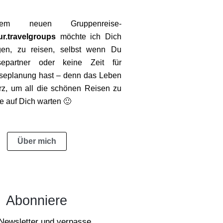
em neuen Gruppenreise-
r.travelgroups
möchte ich Dich
gen, zu reisen, selbst wenn Du
epartner oder keine Zeit für
iseplanung hast – denn das Leben
kurz, um all die schönen Reisen zu
e auf Dich warten 🙂
Über mich
Abonniere
Newsletter und verpasse