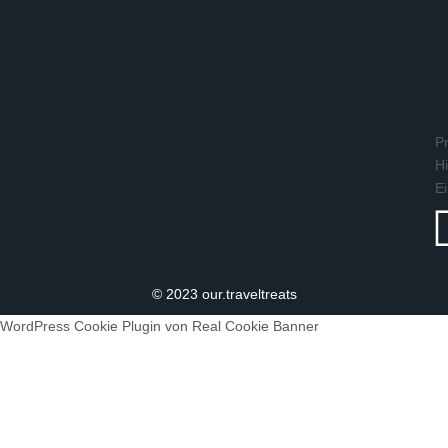
Pr
Hi
Ei
© 2023 our.traveltreats
WordPress Cookie Plugin von Real Cookie Banner