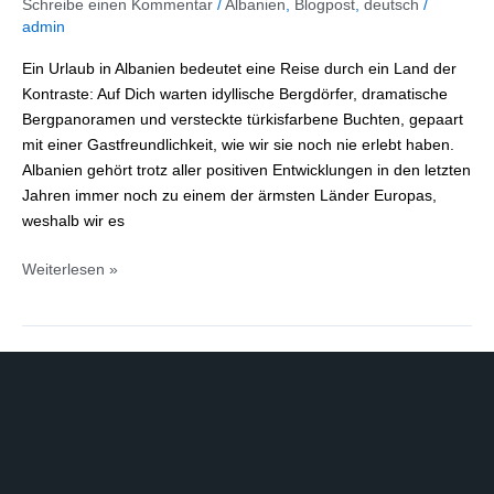
Schreibe einen Kommentar
/
Albanien
,
Blogpost
,
deutsch
/
für
admin
10
Ein Urlaub in Albanien bedeutet eine Reise durch ein Land der
Tage
Kontraste: Auf Dich warten idyllische Bergdörfer, dramatische
durch
Bergpanoramen und versteckte türkisfarbene Buchten, gepaart
den
mit einer Gastfreundlichkeit, wie wir sie noch nie erlebt haben.
Geheimtipp
Albanien gehört trotz aller positiven Entwicklungen in den letzten
im
Jahren immer noch zu einem der ärmsten Länder Europas,
Balkan
weshalb wir es
Weiterlesen »