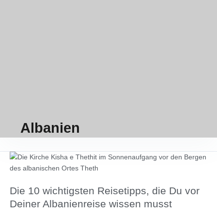
Albanien
Die
10
wichtigsten
Die 10 wichtigsten Reisetipps, die Du vor
Reisetipps,
die
Deiner Albanienreise wissen musst
Du