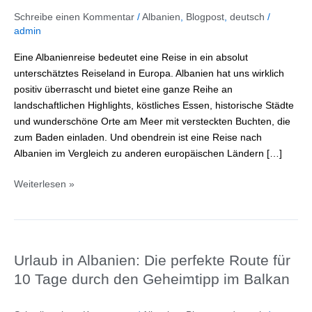
vor
Schreibe einen Kommentar
/
Albanien
,
Blogpost
,
deutsch
/
Deiner
admin
Albanienreise
Eine Albanienreise bedeutet eine Reise in ein absolut
wissen
unterschätztes Reiseland in Europa. Albanien hat uns wirklich
musst
positiv überrascht und bietet eine ganze Reihe an
landschaftlichen Highlights, köstliches Essen, historische Städte
und wunderschöne Orte am Meer mit versteckten Buchten, die
zum Baden einladen. Und obendrein ist eine Reise nach
Albanien im Vergleich zu anderen europäischen Ländern […]
Weiterlesen »
Urlaub
in
Urlaub in Albanien: Die perfekte Route für
Albanien:
Die
10 Tage durch den Geheimtipp im Balkan
perfekte
Route